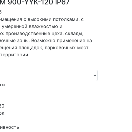
M 900-YYK-120 IP67
б
омещения с высокими потолками, с
 умеренной влажностью и
ю: производственные цеха, склады,
узочные зоны. Возможно применение на
вещения площадок, парковочных мест,
территории.
ты
30
ок
ивность