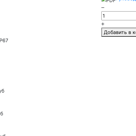
Добавить в 
IP67
уб
уб