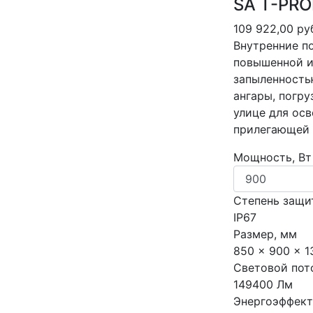
SA T-PRO
109 922,00 ру
Внутренние п
повышенной и
запыленность
ангары, погр
улице для ос
прилегающей 
Мощность, Вт
Степень защи
IP67
Размер, мм
850 x 900 x 1
Световой пот
149400 Лм
Энергоэффект